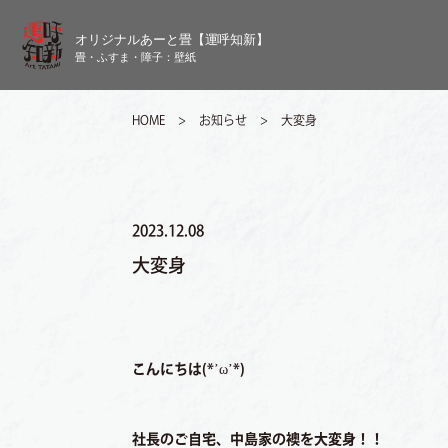
HOME
>
お知らせ
>
大変身
Our Service
サービス内容
2023.12.08
Case Studies
大変身
導入事例
Order Flow
ご注文の流れ
こんにちは(*’ω’*)
Useres’ Voices
社長のご自宅、中島家の襖を大変身！！