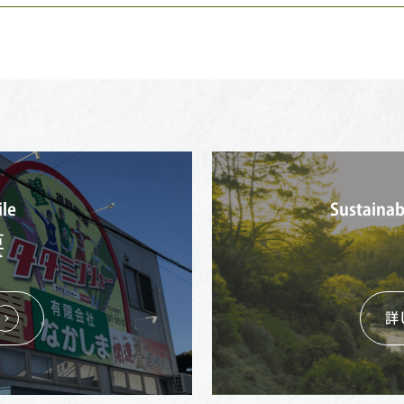
le
Sustaina
要
詳