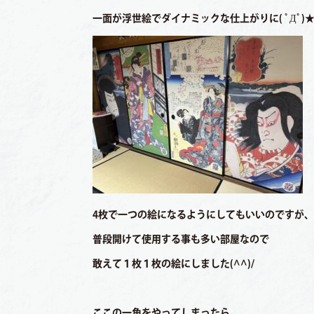
お客様の声
一面が浮世絵でダイナミックな仕上がりに( ﾟДﾟ)
Q&A
よくある質問
NEWS
お知らせ
ONLINE SHOP
オンラインショップ
4枚で一つの絵になるようにしてもいいのですが、
普段開けて使用する事も多い部屋なので
CONTACT
敢えて１枚１枚の絵にしました(^^)/
お問い合わせ
ここの一角をやってしまったら